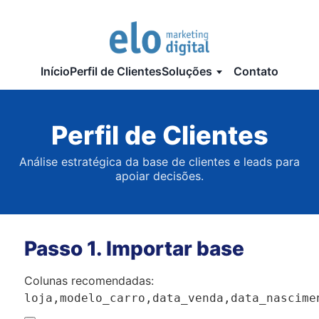
Início
Perfil de Clientes
Soluções
Contato
Perfil de Clientes
Análise estratégica da base de clientes e leads para
apoiar decisões.
Passo 1. Importar base
Colunas recomendadas:
loja,modelo_carro,data_venda,data_nascime