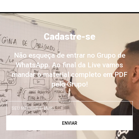
Cadastre-se
Não esqueça de entrar no Grupo de
WhatsApp. Ao final da Live vamos
mandar o material completo em PDF
pelo Grupo!
ENVIAR