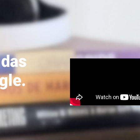
 das
gle.