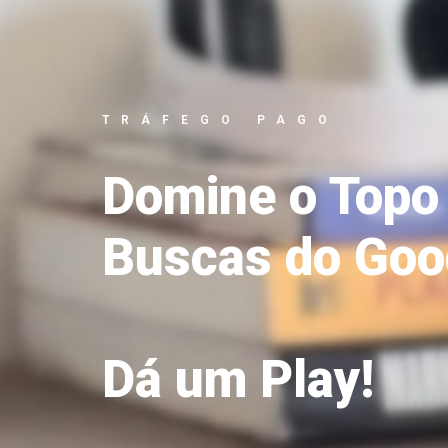
TRÁFEGO PAGO
Domine o Topo
Buscas do Goo
Dá um Play!