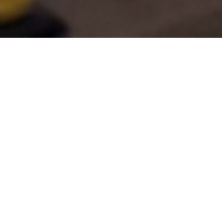
O
Google
e se vo
das busc