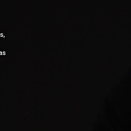
s,
as